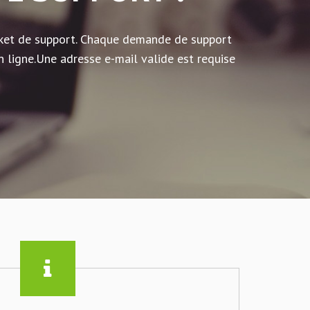
icket de support. Chaque demande de support
n ligne.Une adresse e-mail valide est requise